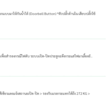
อกแบบมาให้กันน้ำได้ (Doorbell Button) *ตัวปลั๊กด้านใน เสียบปลั๊กใช้
เพื่อสำรองกรณีไฟดับ ระบบเปิด-ปิดประตูจะดึงกระแสไฟมาเลี้ยงยั...
สีเขียวแดงแจ้งสถานะเปิด-ปิด > รองรับแรงกระแทกได้ถึง 272 KG >