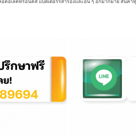
ุดล็อคอิเลคทรอนิคส์ แบตเตอร์รี่สำรองและอื่น ๆ อีกมากมาย สินค