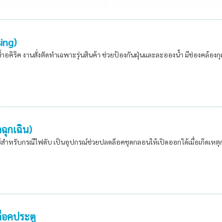
sing)
้ำอคิริค งานสั่งตัดทำเฉพาะรุ่นสินค้า ช่วยป้องกันฝุ่นและละอองน้ำ มีช่องคล้องก
ฉุกเฉิน)
ใช้สำหรับกรณีไฟดับ เป็นอุปกรณ์ช่วยปลดล็อคชุดกลอนให้เปิดออกได้เมื่อเกิดเห
็อคประตู