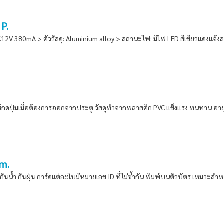
P.
2V 380mA > ตัววัสดุ: Aluminium alloy > สถานะไฟ: มีไฟ LED สีเขียวแดงแจ้งส
ใช้กดปุ่มเมื่อต้องการออกจากประตู วัสดุทำจากพลาสติก PVC แข็งแรง ทนทาน อ
mm.
ันน้ำ กันฝุ่น การ์ดแต่ละใบมีหมายเลข ID ที่ไม่ซ้ำกัน พิมพ์บนตัวบัตร เหมาะส