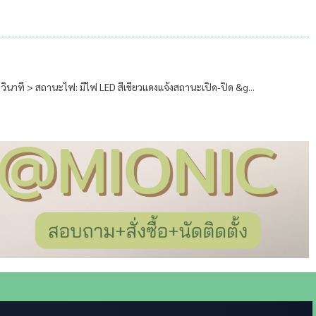
6 วินาที > สถานะไฟ: มีไฟ LED สีเขียวแดงแจ้งสถานะเปิด-ปิด &g...