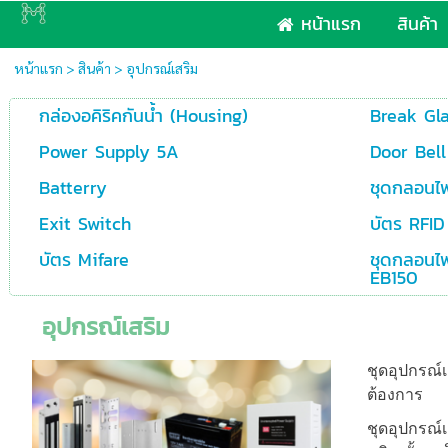
หน้าแรก
สินค้า
หน้าแรก
>
สินค้า
>
อุปกรณ์เสริม
กล่องอคิริคกันน้ำ (Housing)
Break Gla
Power Supply 5A
Door Bell
Batterry
ชุดกลอนไ
Exit Switch
บัตร RFID
บัตร Mifare
ชุดกลอนไฟฟ
EB150
อุปกรณ์เสริม
ชุดอุปกรณ
ต้องการ
ชุดอุปกรณ์