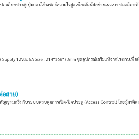
ดล็อคประตู ปุ่มกด มีเซ็นเซอร์ความไวสูง เพียงสัมผัสอย่างแผ่วเบา ปลดล็อคท
2 Supply 12Vdc 5A Size : 214*168*73mm ชุดอุปกรณ์เสริมแท้จากโรงงานเพื่
ต่อสาย)
่อสัญญาณกริ่ง กับระบบควบคุมการเปิด-ปิดประตู (Access Control) โดยผู้มาติดต่