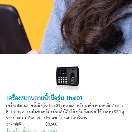
เครื่องสแกนลายนิ้วมือรุ่น Thai01
เครื่องสแกนลายนิ้วมือรุ่น Thai01 เหมาะสำหรับองค์กรขนาดเล็ก / กลาง
Batterry สำรองในตัวเครื่อง มีขาตั้งโต๊ะได้ หรือยึดผนังก็ได้ ระบบ SSR ดู
รายงานแบบ Exel อย่างง่ายดาย โปรแกรมบริหาร...
ราคาปกติ
฿8,500
โปรโมชั่นขาย
฿6,900