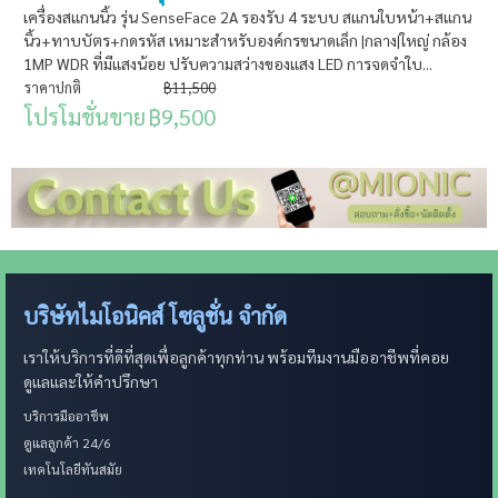
เครื่องสแกนนิ้ว รุ่น SenseFace 2A รองรับ 4 ระบบ สแกนใบหน้า+สแกน
นิ้ว+ทาบบัตร+กดรหัส เหมาะสำหรับองค์กรขนาดเล็ก |กลาง|ใหญ่ กล้อง
1MP WDR ที่มีแสงน้อย ปรับความสว่างของแสง LED การจดจำใบ...
ราคาปกติ
฿11,500
โปรโมชั่นขาย
฿9,500
บริษัทไมโอนิคส์ โซลูชั่น จำกัด
เราให้บริการที่ดีที่สุดเพื่อลูกค้าทุกท่าน พร้อมทีมงานมืออาชีพที่คอย
ดูแลและให้คำปรึกษา
บริการมืออาชีพ
ดูแลลูกค้า 24/6
เทคโนโลยีทันสมัย